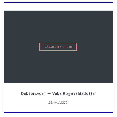
NÁNAR UM VIÐBURÐ
Doktorsvörn — Vaka Rögnvaldsdóttir
26. maí 2020