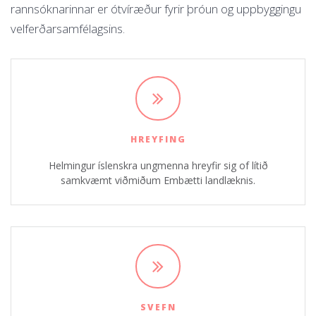
rannsóknarinnar er ótvíræður fyrir þróun og uppbyggingu
velferðarsamfélagsins.
HREYFING
Helmingur íslenskra ungmenna hreyfir sig of lítið
samkvæmt viðmiðum Embætti landlæknis.
SVEFN