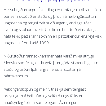
Heilsuhegðun ungra Íslendinga er umfangsmikil rannsókn
þar sem skoðuð er staða og þróun á heilbrigðisþáttum
ungmenna og tengsl þeirra við atgervi, andlega líðan,
svefn og skólaumhverfi. Um fimm hundruð einstaklingar
hafa tekið þátt í rannsókninn en þátttakendur eru reykvísk
ungmenni fædd árið 1999.
Niðurstöður rannsóknarinnar hafa vakið mikla athygli í
íslensku samfélagi enda gefa þær góða vísbendingu um
stöðu og þróun fjölmargra heilsufarsþátta hjá
þátttakendum.
Þekkingarsköpun og meiri vitneskja sem tengjast
breytingum á heilsufari og velferð ungs fólks er
nauðsynleg í öllum samfélögum. Ávinningur