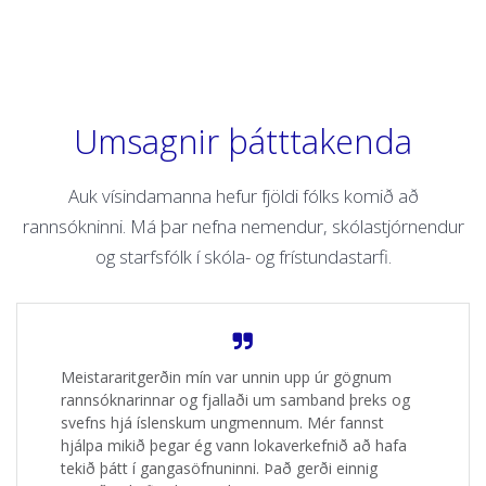
Umsagnir þátttakenda
Auk vísindamanna hefur fjöldi fólks komið að
rannsókninni. Má þar nefna nemendur, skólastjórnendur
og starfsfólk í skóla- og frístundastarfi.
Meistararitgerðin mín var unnin upp úr gögnum
rannsóknarinnar og fjallaði um samband þreks og
svefns hjá íslenskum ungmennum. Mér fannst
hjálpa mikið þegar ég vann lokaverkefnið að hafa
tekið þátt í gangasöfnuninni. Það gerði einnig