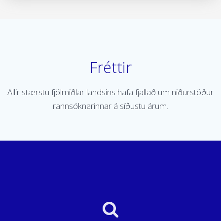
Fréttir
Allir stærstu fjölmiðlar landsins hafa fjallað um niðurstöður
rannsóknarinnar á síðustu árum.