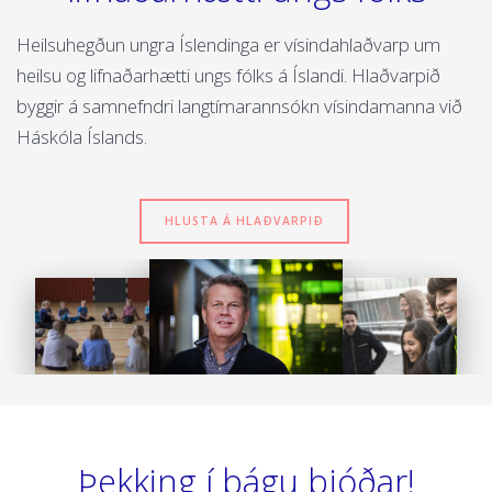
Heilsuhegðun ungra Íslendinga er vísindahlaðvarp um
heilsu og lifnaðarhætti ungs fólks á Íslandi. Hlaðvarpið
byggir á samnefndri langtímarannsókn vísindamanna við
Háskóla Íslands.
HLUSTA Á HLAÐVARPIÐ
Þekking í þágu þjóðar!