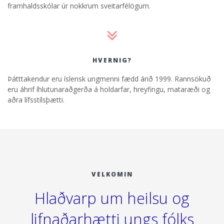
framhaldsskólar úr nokkrum sveitarfélögum.
HVERNIG?
Þátttakendur eru íslensk ungmenni fædd árið 1999. Rannsökuð
eru áhrif íhlutunaraðgerða á holdarfar, hreyfingu, mataræði og
aðra lífsstílsþætti.
VELKOMIN
Hlaðvarp um heilsu og
lifnaðarhætti ungs fólks