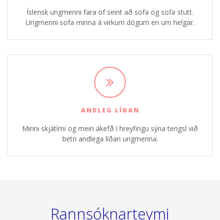
Íslensk ungmenni fara of seint að sofa og sofa stutt.
Ungmenni sofa minna á virkum dögum en um helgar.
ANDLEG LÍÐAN
Minni skjátími og meiri ákefð í hreyfingu sýna tengsl við
betri andlega líðan ungmenna.
Rannsóknarteymi