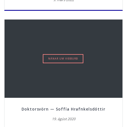
NÁNAR UM VIÐBURÐ
Doktorsvörn — Soffía Hrafnkelsdóttir
19. ágúst 2020