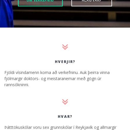
HVERJIR?
Fjöldi vísindamenn koma að verkefninu. Auk þeirra vinna
fjölmargir doktors- og meistaranemar með gögn úr
rannsókninni.
HVAR?
Þátttökuskólar voru sex grunnskólar í Reykjavík og allmargir