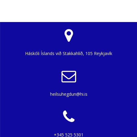
Háskóli Íslands við Stakkahlíð, 105 Reykjavík
heilsuhegdun@hi.is
+345 525 5301