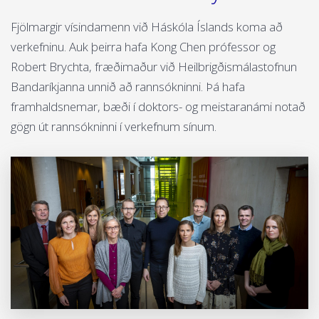
Fjölmargir vísindamenn við Háskóla Íslands koma að
verkefninu. Auk þeirra hafa Kong Chen prófessor og
Robert Brychta, fræðimaður við Heilbrigðismálastofnun
Bandaríkjanna unnið að rannsókninni. Þá hafa
framhaldsnemar, bæði í doktors- og meistaranámi notað
gögn út rannsókninni í verkefnum sínum.