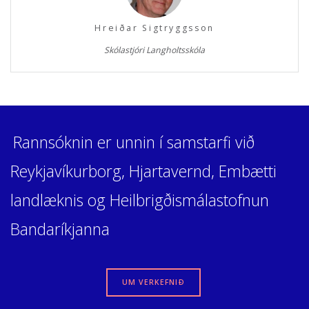
Hreiðar Sigtryggsson
Skólastjóri Langholtsskóla
Rannsóknin er unnin í samstarfi við
Reykjavíkurborg, Hjartavernd, Embætti
landlæknis og Heilbrigðismálastofnun
Bandaríkjanna
UM VERKEFNIÐ