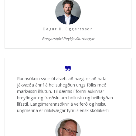
Dagur B. Eggertsson
Borgarstjóri Reykjavíkurborgar
Rannsóknin sýnir ótvírætt að hægt er að hafa
jákvæða áhrif á heilsuhegðun ungs fólks með
markvissri íhlutun. Til dæmis í formi aukinnar
hreyfingar og fræðslu um hollustu og heilbrigðan
lífsstíl. Langtímarannsóknir á velferð og heilsu
ungmenna er mikilvægar fyrir íslensk skólakerfi.