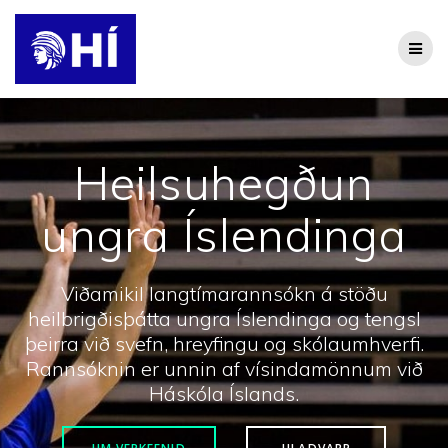
Skip
to
content
Heilsuhegðun
ungra Íslendinga
Viðamikil langtímarannsókn á stöðu
heilbrigðisþátta ungra Íslendinga og tengsl
þeirra við svefn, hreyfingu og skólaumhverfi.
Rannsóknin er unnin af vísindamönnum við
Háskóla Íslands.
UM VERKEFNIÐ
HLAÐVARP