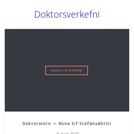
Doktorsverkefni
NÁNAR UM VIÐBURÐ
Doktorsvörn — Rúna Sif Stefánsdóttir
9. mars 2022