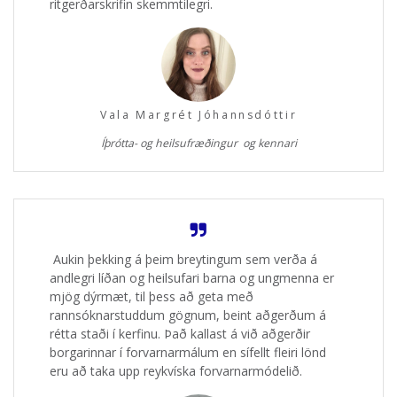
ritgerðarskrifin skemmtilegri.
Vala Margrét Jóhannsdóttir
Íþrótta- og heilsufræðingur og kennari
Aukin þekking á þeim breytingum sem verða á
andlegri líðan og heilsufari barna og ungmenna er
mjög dýrmæt, til þess að geta með
rannsóknarstuddum gögnum, beint aðgerðum á
rétta staði í kerfinu. Það kallast á við aðgerðir
borgarinnar í forvarnarmálum en sífellt fleiri lönd
eru að taka upp reykvíska forvarnarmódelið.