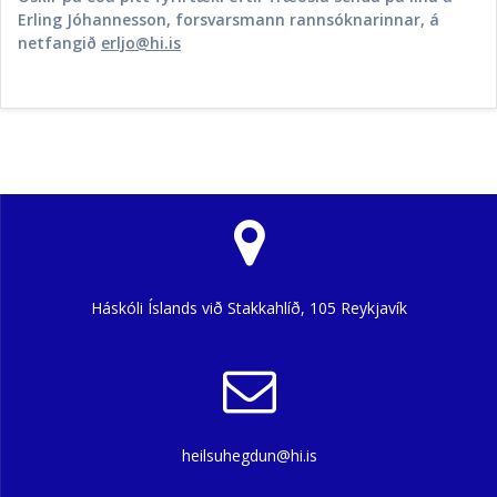
Erling Jóhannesson, forsvarsmann rannsóknarinnar, á
netfangið
erljo@hi.is
Háskóli Íslands við Stakkahlíð, 105 Reykjavík
heilsuhegdun@hi.is