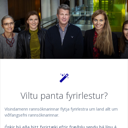
Viltu panta fyrirlestur?
Vísindamenn rannsóknarinnar flytja fyrirlestra um land allt um
viðfangsefni rannsóknarinnar.
Óskir þú eða þitt fyrirtæki eftir fræðslu sendu þá línu á